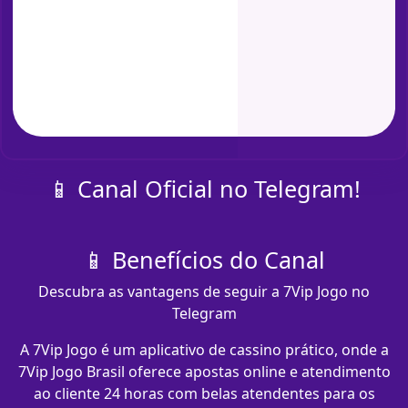
📱 Canal Oficial no Telegram!
📱 Benefícios do Canal
Descubra as vantagens de seguir a 7Vip Jogo no
Telegram
A 7Vip Jogo é um aplicativo de cassino prático, onde a
7Vip Jogo Brasil oferece apostas online e atendimento
ao cliente 24 horas com belas atendentes para os