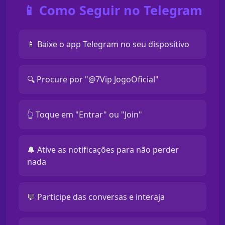
📱 Como Seguir no Telegram
📱 Baixe o app Telegram no seu dispositivo
🔍 Procure por "@7Vip JogoOficial"
👆 Toque em "Entrar" ou "Join"
🔔 Ative as notificações para não perder
nada
💬 Participe das conversas e interaja