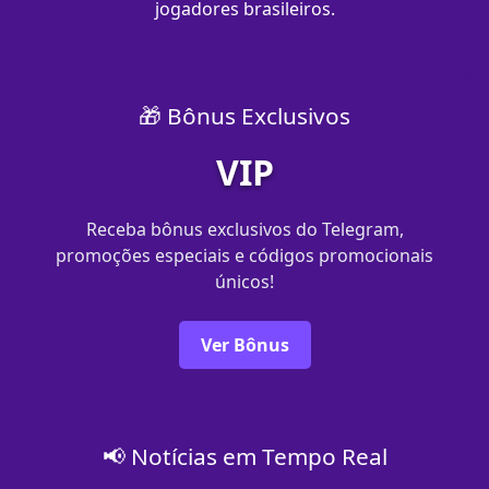
jogadores brasileiros.
🎁 Bônus Exclusivos
VIP
Receba bônus exclusivos do Telegram,
promoções especiais e códigos promocionais
únicos!
Ver Bônus
📢 Notícias em Tempo Real