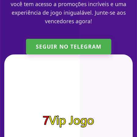
você tem acesso a promoções incríveis e uma
experiência de jogo inigualável. Junte-se aos
vencedores agora!
SEGUIR NO TELEGRAM