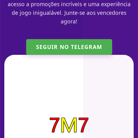
acesso a promoções incríveis e uma experiência
de jogo inigualável. Junte-se aos vencedores
agora!
SEGUIR NO TELEGRAM