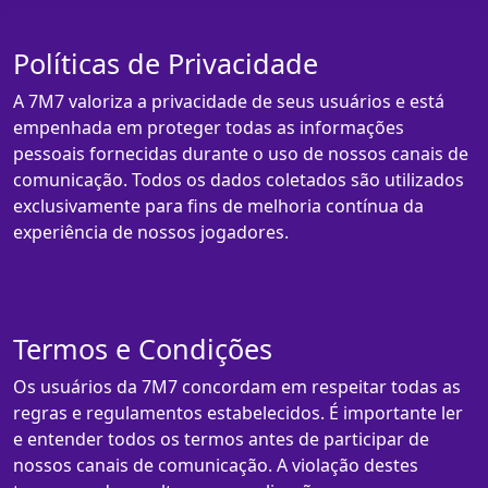
Políticas de Privacidade
A 7M7 valoriza a privacidade de seus usuários e está
empenhada em proteger todas as informações
pessoais fornecidas durante o uso de nossos canais de
comunicação. Todos os dados coletados são utilizados
exclusivamente para fins de melhoria contínua da
experiência de nossos jogadores.
Termos e Condições
Os usuários da 7M7 concordam em respeitar todas as
regras e regulamentos estabelecidos. É importante ler
e entender todos os termos antes de participar de
nossos canais de comunicação. A violação destes