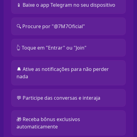
📱 Baixe o app Telegram no seu dispositivo
🔍 Procure por "@7M7Oficial"
👆 Toque em "Entrar" ou "Join"
🔔 Ative as notificações para não perder
nada
💬 Participe das conversas e interaja
🎁 Receba bônus exclusivos
automaticamente