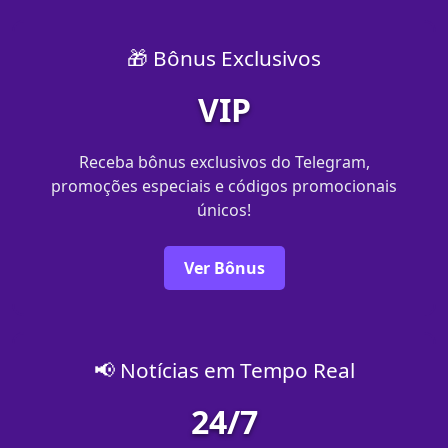
🎁 Bônus Exclusivos
VIP
Receba bônus exclusivos do Telegram,
promoções especiais e códigos promocionais
únicos!
Ver Bônus
📢 Notícias em Tempo Real
24/7