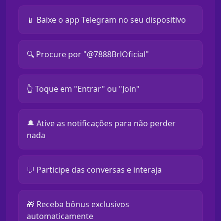
📱 Baixe o app Telegram no seu dispositivo
🔍 Procure por "@7888BrlOficial"
👆 Toque em "Entrar" ou "Join"
🔔 Ative as notificações para não perder
nada
💬 Participe das conversas e interaja
🎁 Receba bônus exclusivos
automaticamente