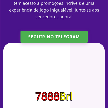
tem acesso a promoções incríveis e uma
experiência de jogo inigualável. Junte-se aos
vencedores agora!
SEGUIR NO TELEGRAM