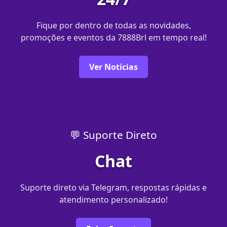
Fique por dentro de todas as novidades,
promoções e eventos da 7888Brl em tempo real!
Ver Notícias
💬 Suporte Direto
Chat
Suporte direto via Telegram, respostas rápidas e
atendimento personalizado!