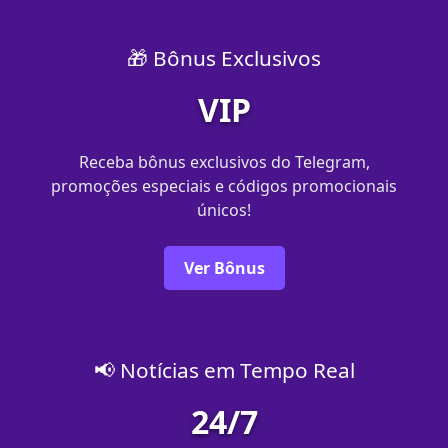
🎁 Bônus Exclusivos
VIP
Receba bônus exclusivos do Telegram,
promoções especiais e códigos promocionais
únicos!
Ver Bônus
📢 Notícias em Tempo Real
24/7