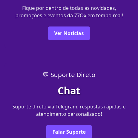
Fique por dentro de todas as novidades,
promoções e eventos da 77Ox em tempo real!
Ver Notícias
💬 Suporte Direto
Chat
Suporte direto via Telegram, respostas rápidas e
atendimento personalizado!
Falar Suporte