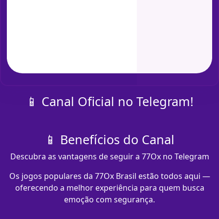
📱 Canal Oficial no Telegram!
📱 Benefícios do Canal
Descubra as vantagens de seguir a 77Ox no Telegram
Os jogos populares da 77Ox Brasil estão todos aqui —
oferecendo a melhor experiência para quem busca
emoção com segurança.