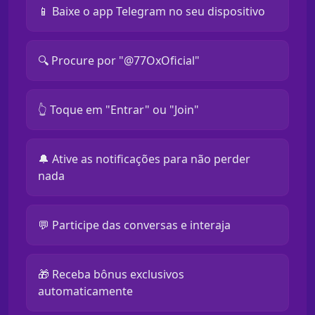
📱 Baixe o app Telegram no seu dispositivo
🔍 Procure por "@77OxOficial"
👆 Toque em "Entrar" ou "Join"
🔔 Ative as notificações para não perder
nada
💬 Participe das conversas e interaja
🎁 Receba bônus exclusivos
automaticamente