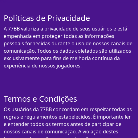
Políticas de Privacidade
A 77BB valoriza a privacidade de seus usuários e está
empenhada em proteger todas as informações
pessoais fornecidas durante o uso de nossos canais de
comunicação. Todos os dados coletados são utilizados
exclusivamente para fins de melhoria contínua da
experiência de nossos jogadores.
Termos e Condições
Os usuários da 77BB concordam em respeitar todas as
regras e regulamentos estabelecidos. É importante ler
e entender todos os termos antes de participar de
nossos canais de comunicação. A violação destes