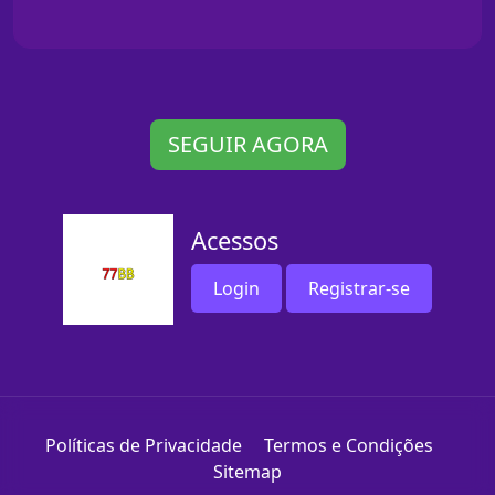
SEGUIR AGORA
Acessos
Login
Registrar-se
Políticas de Privacidade
Termos e Condições
Sitemap