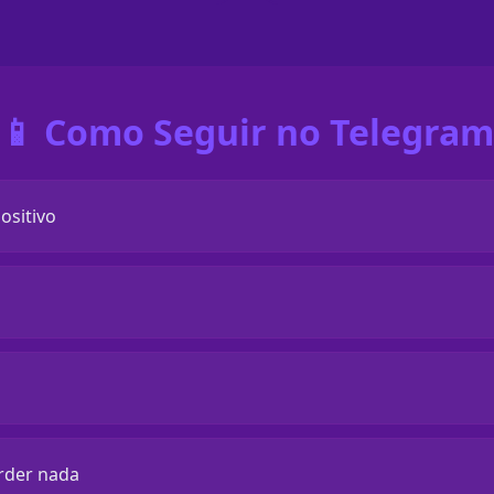
📱 Como Seguir no Telegram
ositivo
erder nada