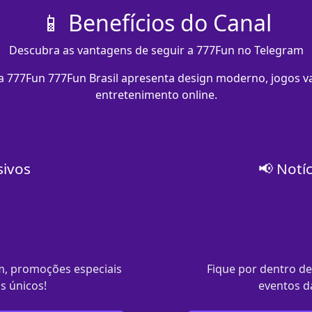
📱 Benefícios do Canal
Descubra as vantagens de seguir a 777Fun no Telegram
 777Fun 777Fun Brasil apresenta design moderno, jogos var
entretenimento online.
sivos
📢 Notí
m, promoções especiais
Fique por dentro d
s únicos!
eventos d