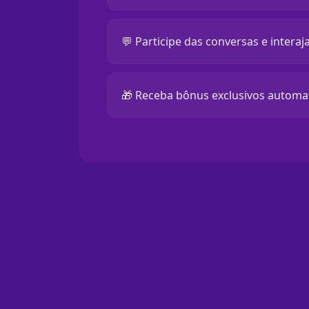
💬 Participe das conversas e interaj
🎁 Receba bônus exclusivos autom