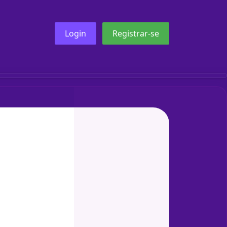
Login
Registrar-se