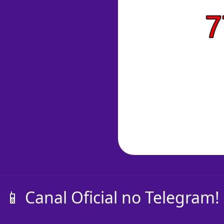
📱 Canal Oficial no Telegram!