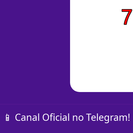
📱 Canal Oficial no Telegram!