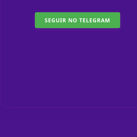
SEGUIR NO TELEGRAM