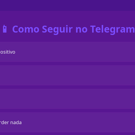
📱 Como Seguir no Telegram
ositivo
erder nada