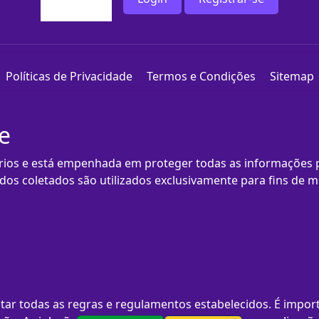
Políticas de Privacidade
Termos e Condições
Sitemap
de
ários e está empenhada em proteger todas as informações 
os coletados são utilizados exclusivamente para fins de m
r todas as regras e regulamentos estabelecidos. É import