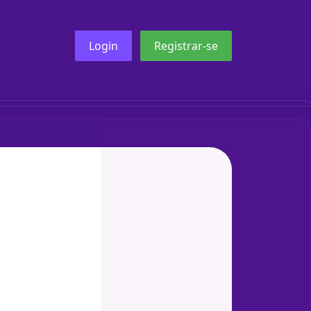
Login
Registrar-se