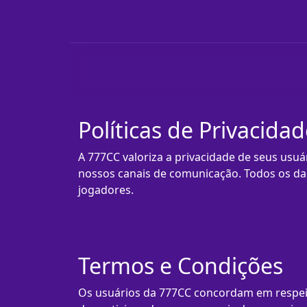
Políticas de Privacida
A 777CC valoriza a privacidade de seus usu
nossos canais de comunicação. Todos os dad
jogadores.
Termos e Condições
Os usuários da 777CC concordam em respeita