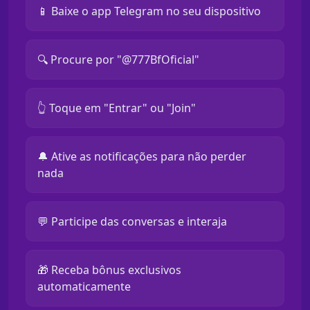
📱 Baixe o app Telegram no seu dispositivo
🔍 Procure por "@777BfOficial"
👆 Toque em "Entrar" ou "Join"
🔔 Ative as notificações para não perder
nada
💬 Participe das conversas e interaja
🎁 Receba bônus exclusivos
automaticamente