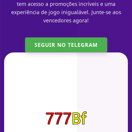
tem acesso a promoções incríveis e uma
experiência de jogo inigualável. Junte-se aos
vencedores agora!
SEGUIR NO TELEGRAM