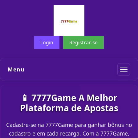
Login
Registrar-se
Menu
📱 7777Game A Melhor
Plataforma de Apostas
Cadastre-se na 7777Game para ganhar bônus no
cadastro e em cada recarga. Com a 7777Game,