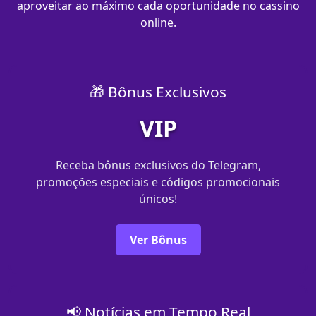
aproveitar ao máximo cada oportunidade no cassino
online.
🎁 Bônus Exclusivos
VIP
Receba bônus exclusivos do Telegram,
promoções especiais e códigos promocionais
únicos!
Ver Bônus
📢 Notícias em Tempo Real