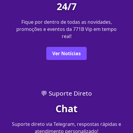
24/7
Fique por dentro de todas as novidades,
promoções e eventos da 771B Vip em tempo
real!
Ver Notícias
💬 Suporte Direto
Chat
Suporte direto via Telegram, respostas rápidas e
atendimento personalizado!