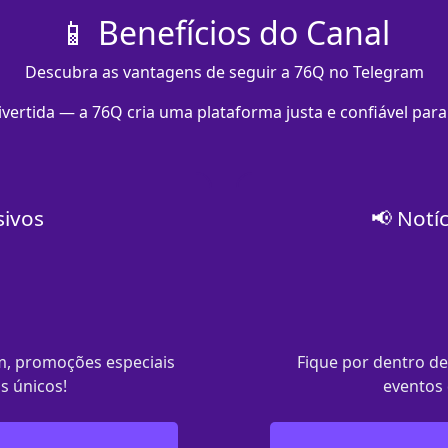
📱 Benefícios do Canal
Descubra as vantagens de seguir a 76Q no Telegram
vertida — a 76Q cria uma plataforma justa e confiável para 
sivos
📢 Notí
m, promoções especiais
Fique por dentro d
s únicos!
eventos 