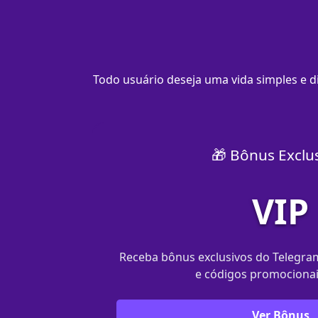
Todo usuário deseja uma vida simples e di
🎁 Bônus Exclu
VIP
Receba bônus exclusivos do Telegra
e códigos promocionai
Ver Bônus