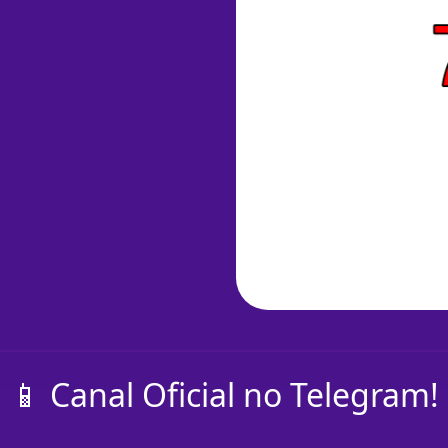
📱 Canal Oficial no Telegram!