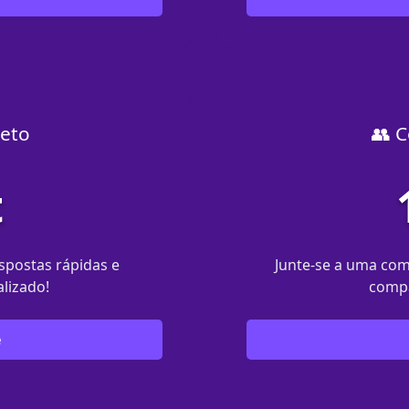
reto
👥 
t
espostas rápidas e
Junte-se a uma com
lizado!
compa
e