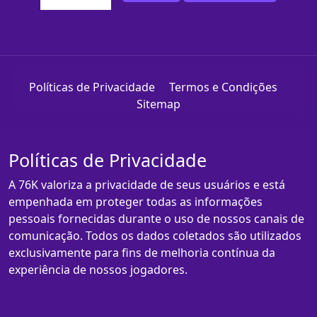
Políticas de Privacidade
Termos e Condições
Sitemap
Políticas de Privacidade
A 76K valoriza a privacidade de seus usuários e está
empenhada em proteger todas as informações
pessoais fornecidas durante o uso de nossos canais de
comunicação. Todos os dados coletados são utilizados
exclusivamente para fins de melhoria contínua da
experiência de nossos jogadores.