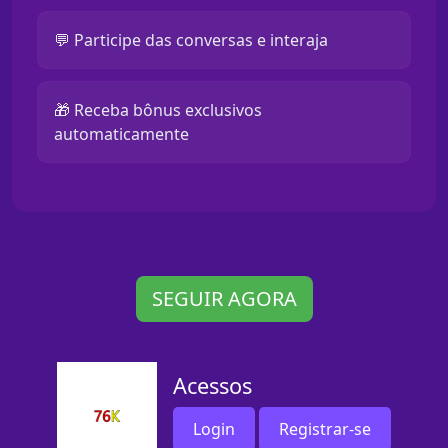
💬 Participe das conversas e interaja
🎁 Receba bônus exclusivos
automaticamente
SEGUIR AGORA
Acessos
Login
Registrar-se