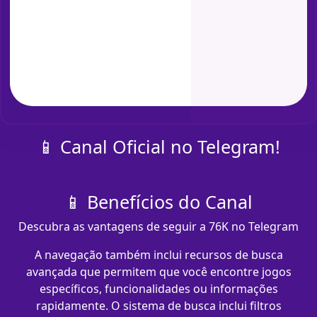
📱 Canal Oficial no Telegram!
📱 Benefícios do Canal
Descubra as vantagens de seguir a 76K no Telegram
A navegação também inclui recursos de busca
avançada que permitem que você encontre jogos
específicos, funcionalidades ou informações
rapidamente. O sistema de busca inclui filtros