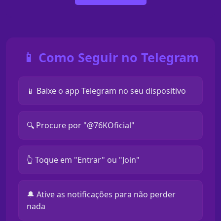
📱 Como Seguir no Telegram
📱 Baixe o app Telegram no seu dispositivo
🔍 Procure por "@76KOficial"
👆 Toque em "Entrar" ou "Join"
🔔 Ative as notificações para não perder
nada