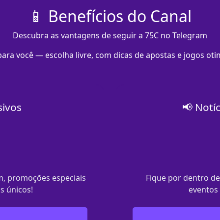
📱 Benefícios do Canal
Descubra as vantagens de seguir a 75C no Telegram
ara você — escolha livre, com dicas de apostas e jogos oti
sivos
📢 Notí
m, promoções especiais
Fique por dentro d
s únicos!
eventos