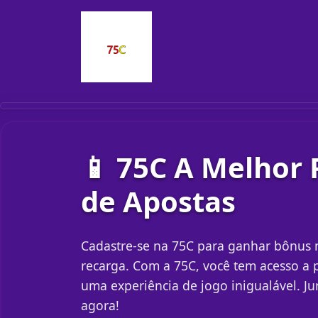
📱 75C A Melhor
de Apostas
Cadastre-se na 75C para ganhar bônus 
recarga. Com a 75C, você tem acesso a 
uma experiência de jogo inigualável. J
agora!