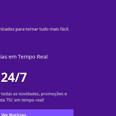
mizados para tornar tudo mais fácil.
cias em Tempo Real
24/7
e todas as novidades, promoções e
 da 75C em tempo real!
Ver Notícias