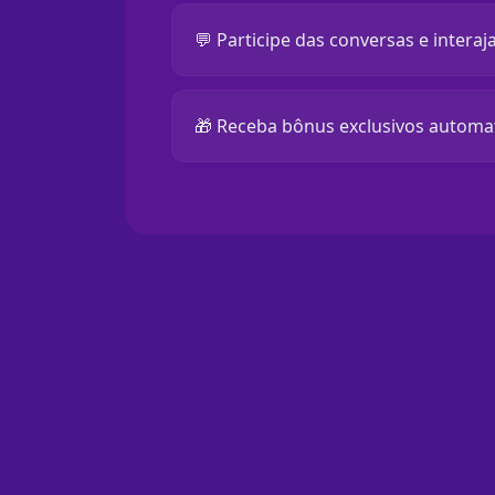
💬 Participe das conversas e interaj
🎁 Receba bônus exclusivos autom