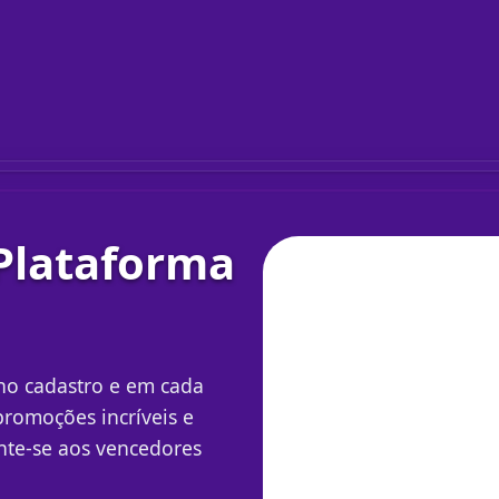
 Plataforma
no cadastro e em cada
promoções incríveis e
unte-se aos vencedores