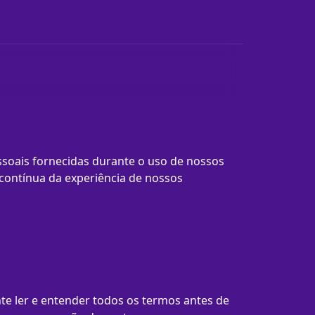
ssoais fornecidas durante o uso de nossos
 contínua da experiência de nossos
te ler e entender todos os termos antes de