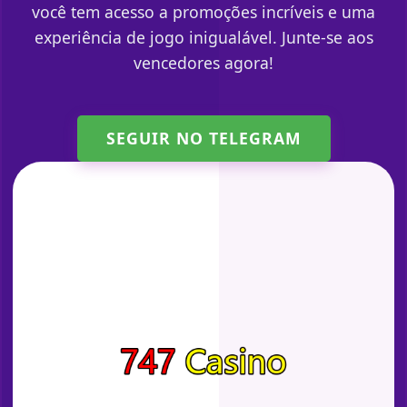
você tem acesso a promoções incríveis e uma
experiência de jogo inigualável. Junte-se aos
vencedores agora!
SEGUIR NO TELEGRAM