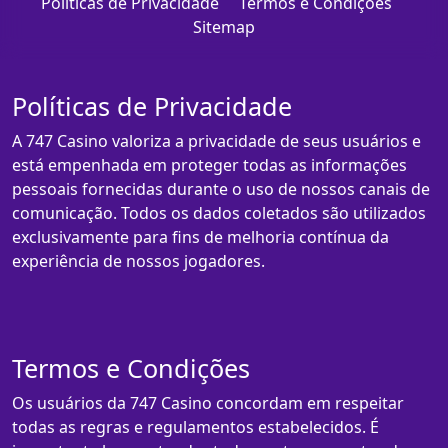
Políticas de Privacidade
Termos e Condições
Sitemap
Políticas de Privacidade
A 747 Casino valoriza a privacidade de seus usuários e
está empenhada em proteger todas as informações
pessoais fornecidas durante o uso de nossos canais de
comunicação. Todos os dados coletados são utilizados
exclusivamente para fins de melhoria contínua da
experiência de nossos jogadores.
Termos e Condições
Os usuários da 747 Casino concordam em respeitar
todas as regras e regulamentos estabelecidos. É