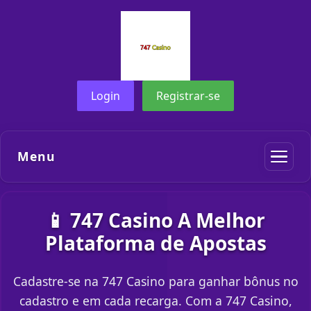
Login
Registrar-se
Menu
📱 747 Casino A Melhor
Plataforma de Apostas
Cadastre-se na 747 Casino para ganhar bônus no
cadastro e em cada recarga. Com a 747 Casino,