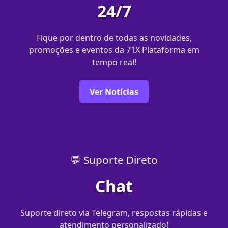
24/7
Fique por dentro de todas as novidades,
promoções e eventos da 71X Plataforma em
tempo real!
Ver Notícias
💬 Suporte Direto
Chat
Suporte direto via Telegram, respostas rápidas e
atendimento personalizado!