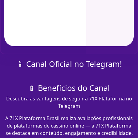
📱 Canal Oficial no Telegram!
📱 Benefícios do Canal
Descubra as vantagens de seguir a 71X Plataforma no
Telegram
A 71X Plataforma Brasil realiza avaliações profissionais
de plataformas de cassino online — a 71X Plataforma
se destaca em conteúdo, engajamento e credibilidade,