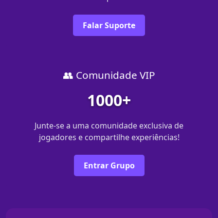
Falar Suporte
👥 Comunidade VIP
1000+
Junte-se a uma comunidade exclusiva de
jogadores e compartilhe experiências!
Entrar Grupo