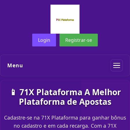
Login
Registrar-se
Menu
📱 71X Plataforma A Melhor
Plataforma de Apostas
Cadastre-se na 71X Plataforma para ganhar bônus
no cadastro e em cada recarga. Com a 71X