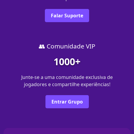
Falar Suporte
👥 Comunidade VIP
1000+
Junte-se a uma comunidade exclusiva de
jogadores e compartilhe experiências!
Entrar Grupo