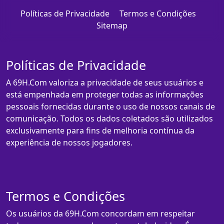
Políticas de Privacidade
Termos e Condições
Sitemap
Políticas de Privacidade
A 69H.Com valoriza a privacidade de seus usuários e
está empenhada em proteger todas as informações
pessoais fornecidas durante o uso de nossos canais de
comunicação. Todos os dados coletados são utilizados
exclusivamente para fins de melhoria contínua da
experiência de nossos jogadores.
Termos e Condições
Os usuários da 69H.Com concordam em respeitar