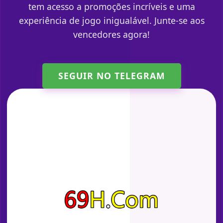
tem acesso a promoções incríveis e uma
experiência de jogo inigualável. Junte-se aos
vencedores agora!
SEGUIR NO TELEGRAM