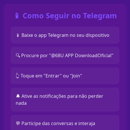
📱 Como Seguir no Telegram
📱 Baixe o app Telegram no seu dispositivo
🔍 Procure por "@68U APP DownloadOficial"
👆 Toque em "Entrar" ou "Join"
🔔 Ative as notificações para não perder
nada
💬 Participe das conversas e interaja