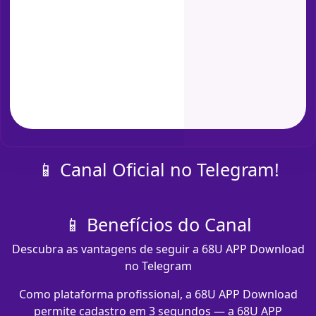
📱 Canal Oficial no Telegram!
📱 Benefícios do Canal
Descubra as vantagens de seguir a 68U APP Download
no Telegram
Como plataforma profissional, a 68U APP Download
permite cadastro em 3 segundos — a 68U APP