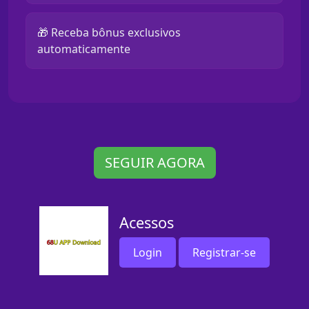
🎁 Receba bônus exclusivos
automaticamente
SEGUIR AGORA
Acessos
Login
Registrar-se