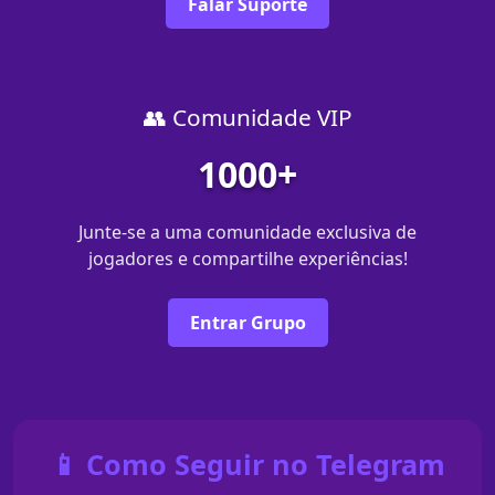
Falar Suporte
👥 Comunidade VIP
1000+
Junte-se a uma comunidade exclusiva de
jogadores e compartilhe experiências!
Entrar Grupo
📱 Como Seguir no Telegram