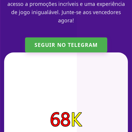
acesso a promoções incríveis e uma experiência
de jogo inigualável. Junte-se aos vencedores
agora!
SEGUIR NO TELEGRAM