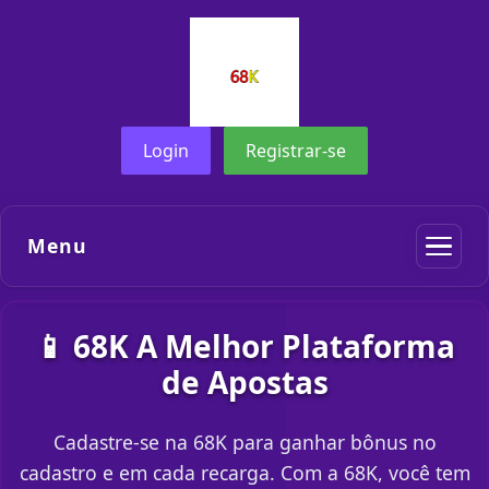
Login
Registrar-se
Menu
📱 68K A Melhor Plataforma
de Apostas
Cadastre-se na 68K para ganhar bônus no
cadastro e em cada recarga. Com a 68K, você tem