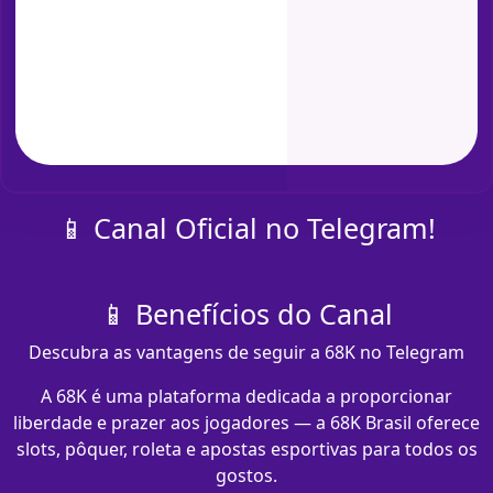
📱 Canal Oficial no Telegram!
📱 Benefícios do Canal
Descubra as vantagens de seguir a 68K no Telegram
A 68K é uma plataforma dedicada a proporcionar
liberdade e prazer aos jogadores — a 68K Brasil oferece
slots, pôquer, roleta e apostas esportivas para todos os
gostos.