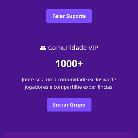
Falar Suporte
👥 Comunidade VIP
1000+
Junte-se a uma comunidade exclusiva de
jogadores e compartilhe experiências!
Entrar Grupo