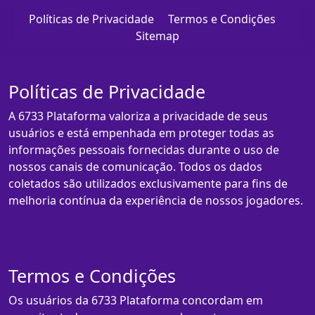
Políticas de Privacidade
Termos e Condições
Sitemap
Políticas de Privacidade
A 6733 Plataforma valoriza a privacidade de seus
usuários e está empenhada em proteger todas as
informações pessoais fornecidas durante o uso de
nossos canais de comunicação. Todos os dados
coletados são utilizados exclusivamente para fins de
melhoria contínua da experiência de nossos jogadores.
Termos e Condições
Os usuários da 6733 Plataforma concordam em