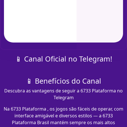
📱 Canal Oficial no Telegram!
📱 Benefícios do Canal
Descubra as vantagens de seguir a 6733 Plataforma no
Telegram
Na 6733 Plataforma , os jogos são fáceis de operar, com
interface amigável e diversos estilos — a 6733
Plataforma Brasil mantém sempre os mais altos