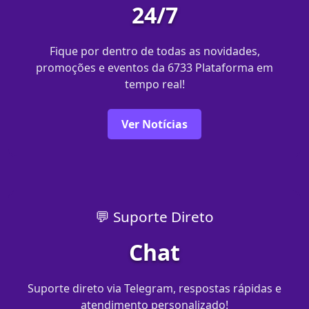
24/7
Fique por dentro de todas as novidades,
promoções e eventos da 6733 Plataforma em
tempo real!
Ver Notícias
💬 Suporte Direto
Chat
Suporte direto via Telegram, respostas rápidas e
atendimento personalizado!