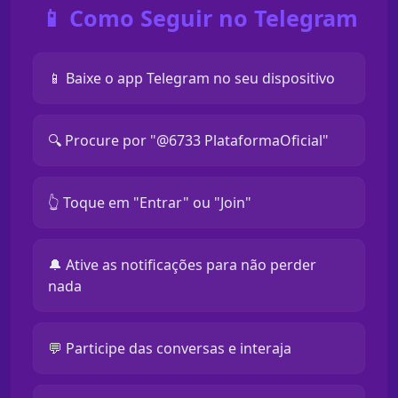
📱 Como Seguir no Telegram
📱 Baixe o app Telegram no seu dispositivo
🔍 Procure por "@6733 PlataformaOficial"
👆 Toque em "Entrar" ou "Join"
🔔 Ative as notificações para não perder
nada
💬 Participe das conversas e interaja