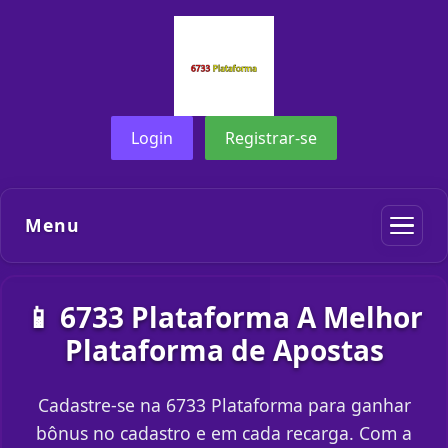
Login
Registrar-se
Menu
📱 6733 Plataforma A Melhor
Plataforma de Apostas
Cadastre-se na 6733 Plataforma para ganhar
bônus no cadastro e em cada recarga. Com a