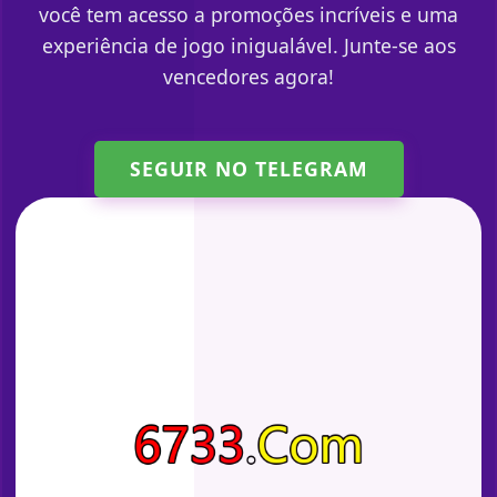
você tem acesso a promoções incríveis e uma
experiência de jogo inigualável. Junte-se aos
vencedores agora!
SEGUIR NO TELEGRAM