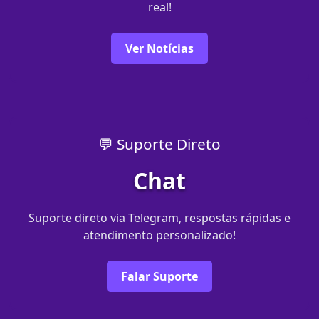
real!
Ver Notícias
💬 Suporte Direto
Chat
Suporte direto via Telegram, respostas rápidas e
atendimento personalizado!
Falar Suporte