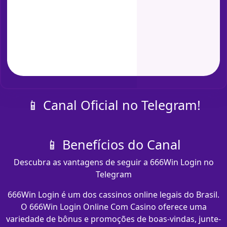
📱 Canal Oficial no Telegram!
📱 Benefícios do Canal
Descubra as vantagens de seguir a 666Win Login no
Telegram
666Win Login é um dos cassinos online legais do Brasil.
O 666Win Login Online Com Casino oferece uma
variedade de bônus e promoções de boas-vindas, junte-