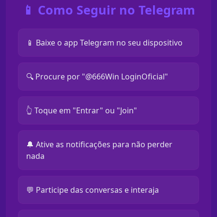
📱 Como Seguir no Telegram
📱 Baixe o app Telegram no seu dispositivo
🔍 Procure por "@666Win LoginOficial"
👆 Toque em "Entrar" ou "Join"
🔔 Ative as notificações para não perder
nada
💬 Participe das conversas e interaja