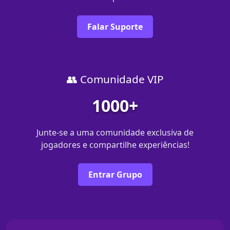
Falar Suporte
👥 Comunidade VIP
1000+
Junte-se a uma comunidade exclusiva de
jogadores e compartilhe experiências!
Entrar Grupo