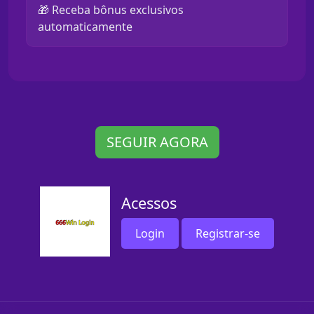
🎁 Receba bônus exclusivos
automaticamente
SEGUIR AGORA
Acessos
Login
Registrar-se