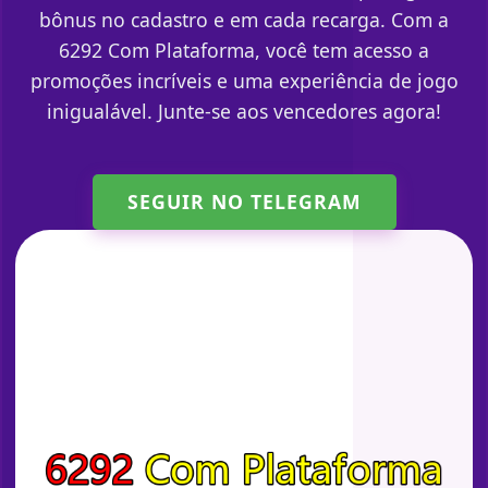
bônus no cadastro e em cada recarga. Com a
6292 Com Plataforma, você tem acesso a
promoções incríveis e uma experiência de jogo
inigualável. Junte-se aos vencedores agora!
SEGUIR NO TELEGRAM