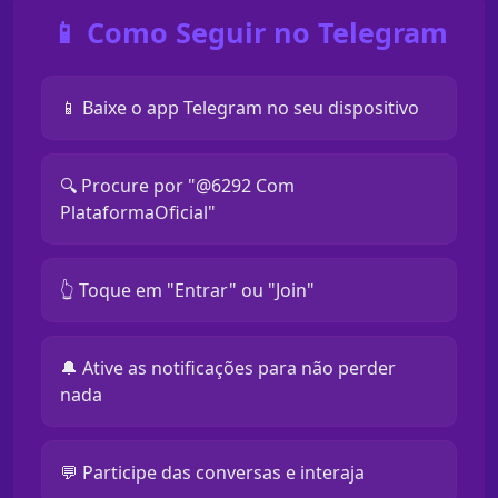
📱 Como Seguir no Telegram
📱 Baixe o app Telegram no seu dispositivo
🔍 Procure por "@6292 Com
PlataformaOficial"
👆 Toque em "Entrar" ou "Join"
🔔 Ative as notificações para não perder
nada
💬 Participe das conversas e interaja