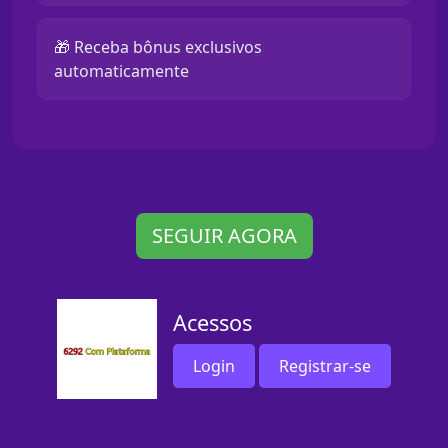
🎁 Receba bônus exclusivos
automaticamente
SEGUIR AGORA
Acessos
Login
Registrar-se