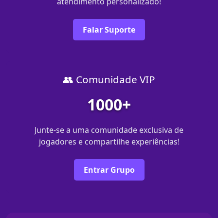
atendimento personalizado!
Falar Suporte
👥 Comunidade VIP
1000+
Junte-se a uma comunidade exclusiva de
jogadores e compartilhe experiências!
Entrar Grupo