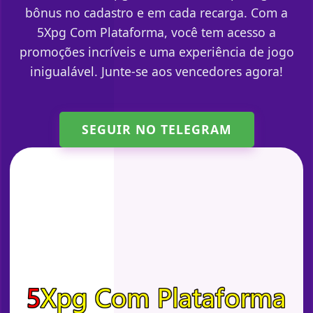
bônus no cadastro e em cada recarga. Com a
5Xpg Com Plataforma, você tem acesso a
promoções incríveis e uma experiência de jogo
inigualável. Junte-se aos vencedores agora!
SEGUIR NO TELEGRAM