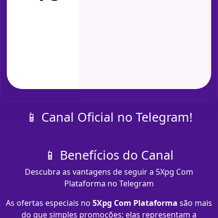
📱 Canal Oficial no Telegram!
📱 Benefícios do Canal
Descubra as vantagens de seguir a 5Xpg Com
Plataforma no Telegram
As ofertas especiais no
5Xpg Com Plataforma
são mais
do que simples promoções; elas representam a