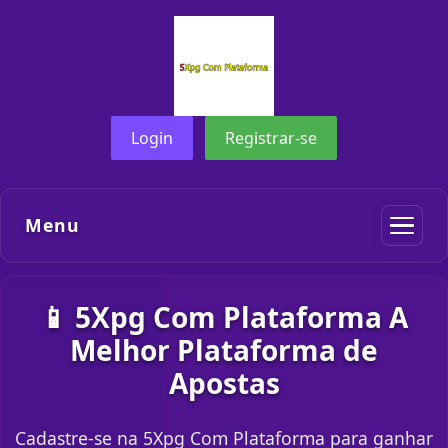
Login
Registrar-se
Menu
📱 5Xpg Com Plataforma A
Melhor Plataforma de
Apostas
Cadastre-se na 5Xpg Com Plataforma para ganhar