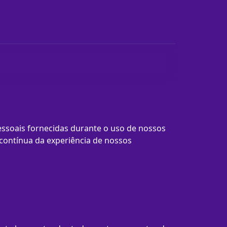
essoais fornecidas durante o uso de nossos
 contínua da experiência de nossos