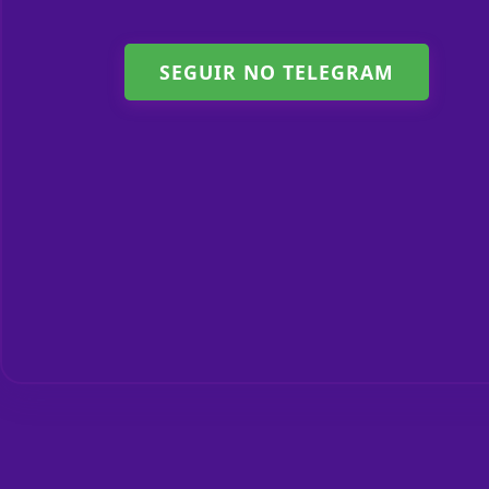
SEGUIR NO TELEGRAM