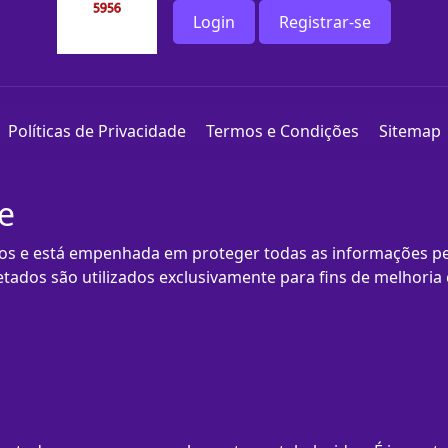
Login
Registrar-se
Políticas de Privacidade
Termos e Condições
Sitemap
de
rios e está empenhada em proteger todas as informações p
tados são utilizados exclusivamente para fins de melhoria