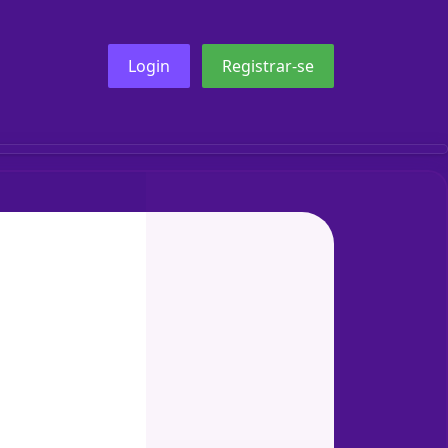
Login
Registrar-se