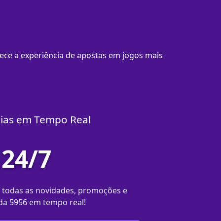
rece a experiência de apostas em jogos mais
cias em Tempo Real
24/7
e todas as novidades, promoções e
da 5956 em tempo real!