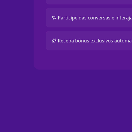
💬 Participe das conversas e interaj
🎁 Receba bônus exclusivos autom