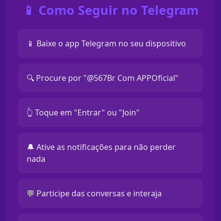
📱 Como Seguir no Telegram
📱 Baixe o app Telegram no seu dispositivo
🔍 Procure por "@567Br Com APPOficial"
👆 Toque em "Entrar" ou "Join"
🔔 Ative as notificações para não perder
nada
💬 Participe das conversas e interaja