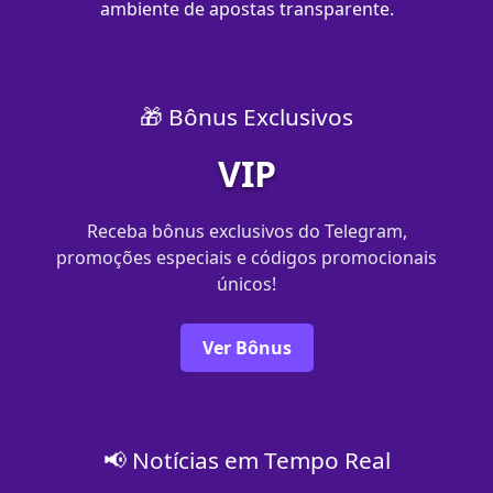
ambiente de apostas transparente.
🎁 Bônus Exclusivos
VIP
Receba bônus exclusivos do Telegram,
promoções especiais e códigos promocionais
únicos!
Ver Bônus
📢 Notícias em Tempo Real