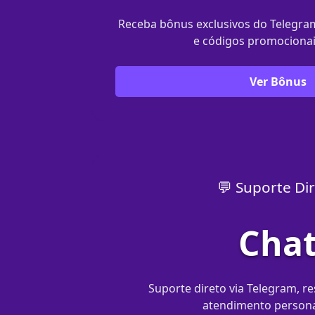
Receba bônus exclusivos do Telegra
e códigos promocionai
Ver Bônus
💬 Suporte Di
Cha
Suporte direto via Telegram, r
atendimento persona