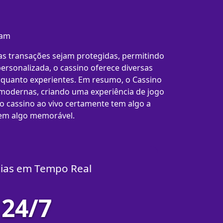
ram
as transações sejam protegidas, permitindo
rsonalizada, o cassino oferece diversas
s quanto experientes. Em resumo, o Cassino
modernas, criando uma experiência de jogo
o cassino ao vivo certamente tem algo a
 em algo memorável.
cias em Tempo Real
24/7