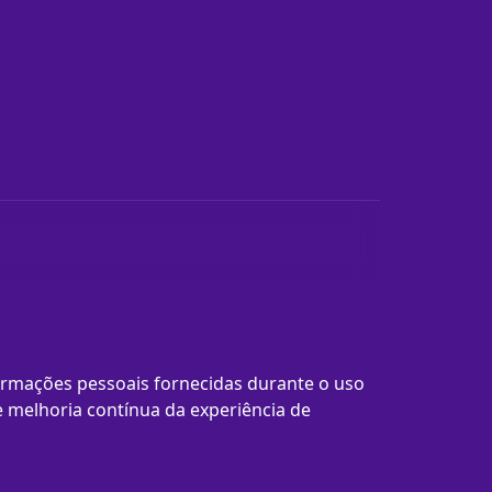
ormações pessoais fornecidas durante o uso
e melhoria contínua da experiência de