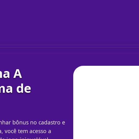
ma A
ma de
nhar bônus no cadastro e
, você tem acesso a