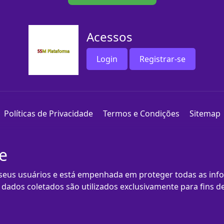
Acessos
Login
Registrar-se
Políticas de Privacidade
Termos e Condições
Sitemap
de
e seus usuários e está empenhada em proteger todas as inf
dados coletados são utilizados exclusivamente para fins d