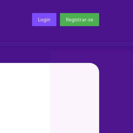
Login
Registrar-se