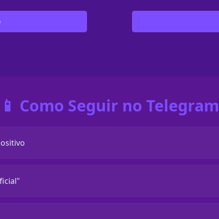
e
📱 Como Seguir no Telegram
ositivo
icial"