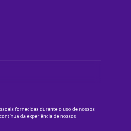
ssoais fornecidas durante o uso de nossos
 contínua da experiência de nossos