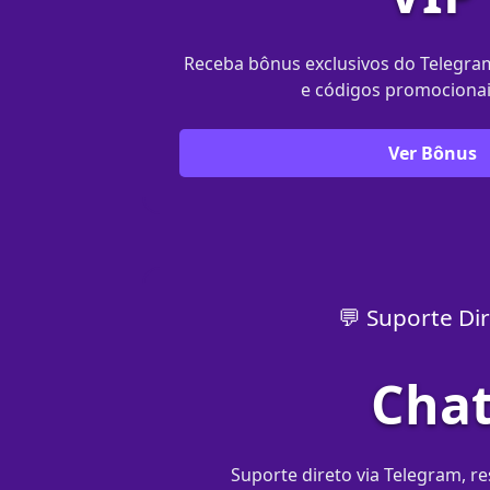
Receba bônus exclusivos do Telegra
e códigos promocionai
Ver Bônus
💬 Suporte Di
Cha
Suporte direto via Telegram, r