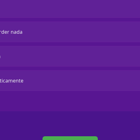
erder nada
a
aticamente