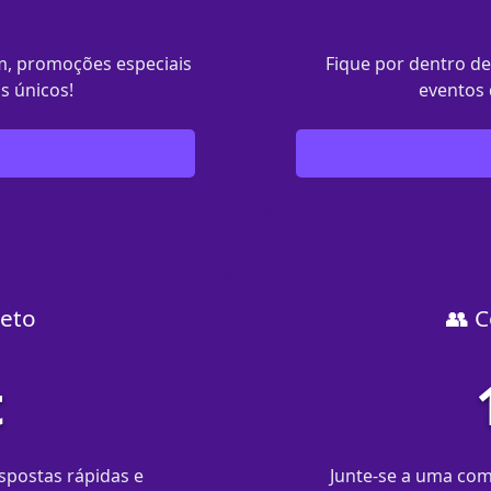
m, promoções especiais
Fique por dentro d
s únicos!
eventos 
reto
👥 
t
espostas rápidas e
Junte-se a uma com