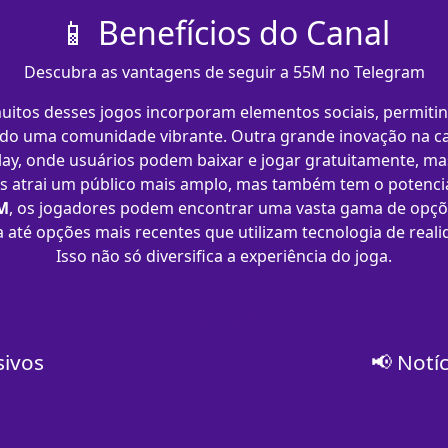
📱 Benefícios do Canal
Descubra as vantagens de seguir a 55M no Telegram
muitos desses jogos incorporam elementos sociais, permiti
do uma comunidade vibrante. Outra grande inovação na cat
ay, onde usuários podem baixar e jogar gratuitamente, mas
as atrai um público mais amplo, mas também tem o potencial 
M
, os jogadores podem encontrar uma vasta gama de opçõe
 até opções mais recentes que utilizam tecnologia de reali
Isso não só diversifica a experiência do joga.
sivos
📢 Notí