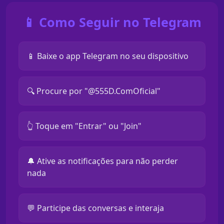
📱 Como Seguir no Telegram
📱 Baixe o app Telegram no seu dispositivo
🔍 Procure por "@555D.ComOficial"
👆 Toque em "Entrar" ou "Join"
🔔 Ative as notificações para não perder
nada
💬 Participe das conversas e interaja