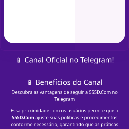
📱 Canal Oficial no Telegram!
📱 Benefícios do Canal
Descubra as vantagens de seguir a 555D.Com no
Telegram
Essa proximidade com os usuários permite que o
555D.Com
ajuste suas políticas e procedimentos
conforme necessário, garantindo que as práticas