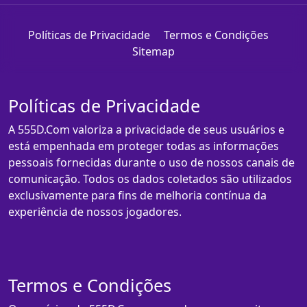
Políticas de Privacidade
Termos e Condições
Sitemap
Políticas de Privacidade
A 555D.Com valoriza a privacidade de seus usuários e
está empenhada em proteger todas as informações
pessoais fornecidas durante o uso de nossos canais de
comunicação. Todos os dados coletados são utilizados
exclusivamente para fins de melhoria contínua da
experiência de nossos jogadores.
Termos e Condições