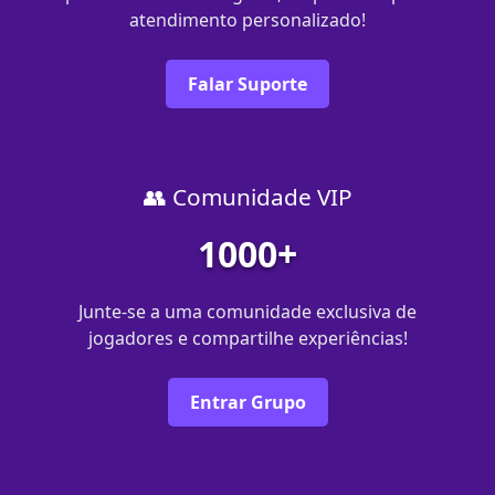
atendimento personalizado!
Falar Suporte
👥 Comunidade VIP
1000+
Junte-se a uma comunidade exclusiva de
jogadores e compartilhe experiências!
Entrar Grupo