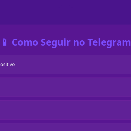
📱 Como Seguir no Telegram
ositivo