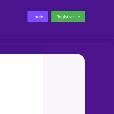
Login
Registrar-se