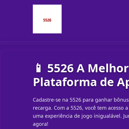
📱 5526 A Melhor
Plataforma de A
Cadastre-se na 5526 para ganhar bônus
recarga. Com a 5526, você tem acesso a
uma experiência de jogo inigualável. J
agora!