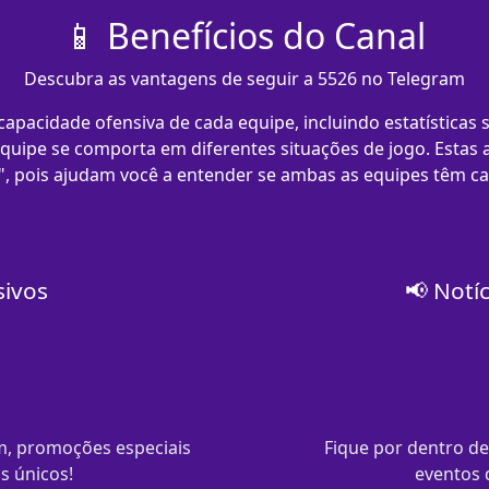
📱 Benefícios do Canal
Descubra as vantagens de seguir a 5526 no Telegram
capacidade ofensiva de cada equipe, incluindo estatística
uipe se comporta em diferentes situações de jogo. Estas a
 pois ajudam você a entender se ambas as equipes têm ca
sivos
📢 Notí
m, promoções especiais
Fique por dentro d
s únicos!
eventos 