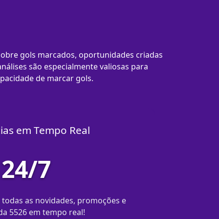
s sobre gols marcados, oportunidades criadas
nálises são especialmente valiosas para
pacidade de marcar gols.
cias em Tempo Real
24/7
e todas as novidades, promoções e
da 5526 em tempo real!