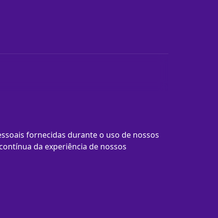
essoais fornecidas durante o uso de nossos
 contínua da experiência de nossos