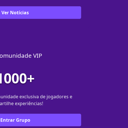
Ver Notícias
Comunidade VIP
1000+
unidade exclusiva de jogadores e
rtilhe experiências!
Entrar Grupo