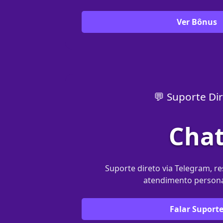
Ver Bônus
💬 Suporte Di
Cha
Suporte direto via Telegram, r
atendimento persona
Falar Suport