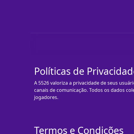
Políticas de Privacida
A 5526 valoriza a privacidade de seus usuá
canais de comunicação. Todos os dados cole
jogadores.
Termos e Condições