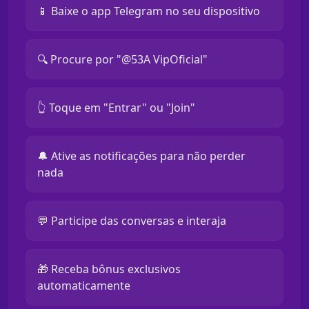
📱 Baixe o app Telegram no seu dispositivo
🔍 Procure por "@53A VipOficial"
👆 Toque em "Entrar" ou "Join"
🔔 Ative as notificações para não perder
nada
💬 Participe das conversas e interaja
🎁 Receba bônus exclusivos
automaticamente