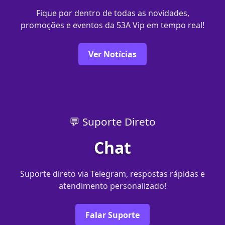
Fique por dentro de todas as novidades,
promoções e eventos da 53A Vip em tempo real!
Ver Notícias
💬 Suporte Direto
Chat
Suporte direto via Telegram, respostas rápidas e
atendimento personalizado!
Falar Suporte