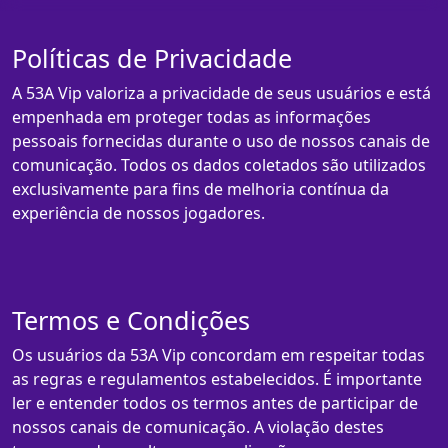
Políticas de Privacidade
A 53A Vip valoriza a privacidade de seus usuários e está
empenhada em proteger todas as informações
pessoais fornecidas durante o uso de nossos canais de
comunicação. Todos os dados coletados são utilizados
exclusivamente para fins de melhoria contínua da
experiência de nossos jogadores.
Termos e Condições
Os usuários da 53A Vip concordam em respeitar todas
as regras e regulamentos estabelecidos. É importante
ler e entender todos os termos antes de participar de
nossos canais de comunicação. A violação destes