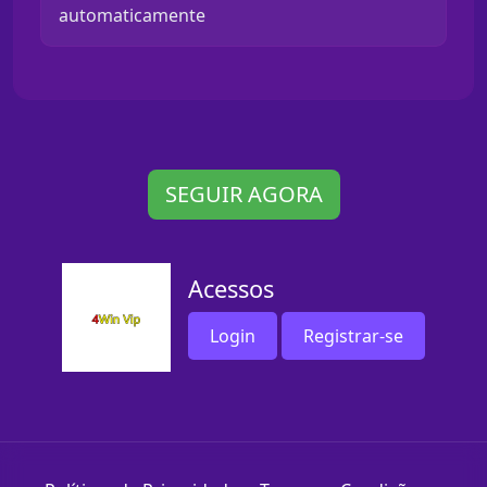
automaticamente
SEGUIR AGORA
Acessos
Login
Registrar-se