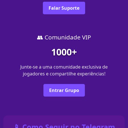
Falar Suporte
👥 Comunidade VIP
1000+
Junte-se a uma comunidade exclusiva de
jogadores e compartilhe experiências!
Entrar Grupo
📱 Como Seguir no Telegram