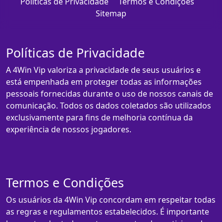
Políticas de Privacidade
Termos e Condições
Sitemap
Políticas de Privacidade
A 4Win Vip valoriza a privacidade de seus usuários e
está empenhada em proteger todas as informações
pessoais fornecidas durante o uso de nossos canais de
comunicação. Todos os dados coletados são utilizados
exclusivamente para fins de melhoria contínua da
experiência de nossos jogadores.
Termos e Condições
Os usuários da 4Win Vip concordam em respeitar todas
as regras e regulamentos estabelecidos. É importante