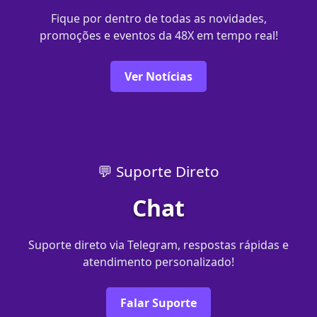
Fique por dentro de todas as novidades,
promoções e eventos da 48X em tempo real!
Ver Notícias
💬 Suporte Direto
Chat
Suporte direto via Telegram, respostas rápidas e
atendimento personalizado!
Falar Suporte