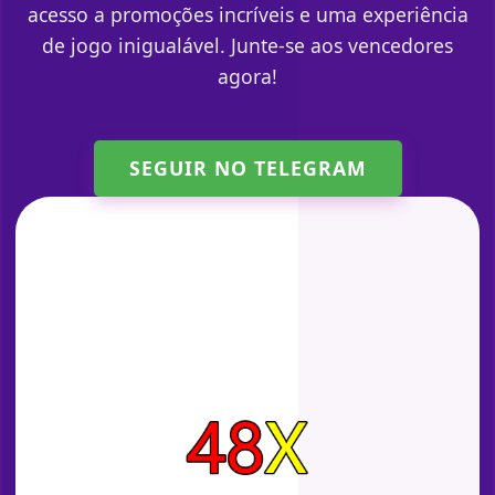
acesso a promoções incríveis e uma experiência
de jogo inigualável. Junte-se aos vencedores
agora!
SEGUIR NO TELEGRAM