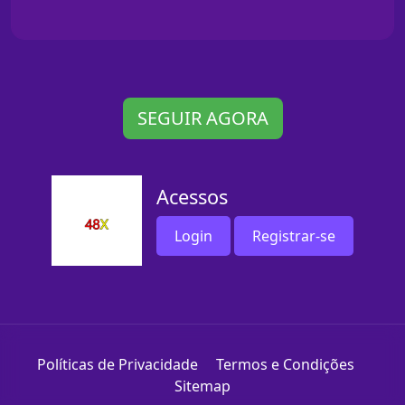
SEGUIR AGORA
Acessos
Login
Registrar-se
Políticas de Privacidade
Termos e Condições
Sitemap