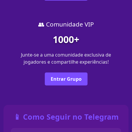
👥 Comunidade VIP
1000+
Junte-se a uma comunidade exclusiva de
jogadores e compartilhe experiências!
Entrar Grupo
📱 Como Seguir no Telegram