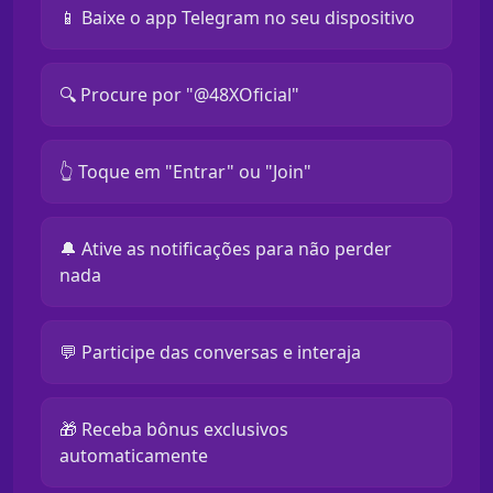
📱 Baixe o app Telegram no seu dispositivo
🔍 Procure por "@48XOficial"
👆 Toque em "Entrar" ou "Join"
🔔 Ative as notificações para não perder
nada
💬 Participe das conversas e interaja
🎁 Receba bônus exclusivos
automaticamente