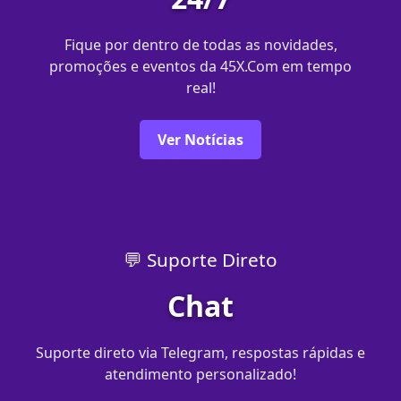
Fique por dentro de todas as novidades,
promoções e eventos da 45X.Com em tempo
real!
Ver Notícias
💬 Suporte Direto
Chat
Suporte direto via Telegram, respostas rápidas e
atendimento personalizado!