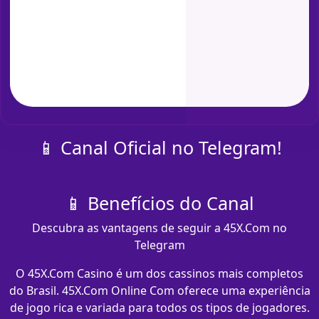
📱 Canal Oficial no Telegram!
📱 Benefícios do Canal
Descubra as vantagens de seguir a 45X.Com no
Telegram
O 45X.Com Casino é um dos cassinos mais completos
do Brasil. 45X.Com Online Com oferece uma experiência
de jogo rica e variada para todos os tipos de jogadores.