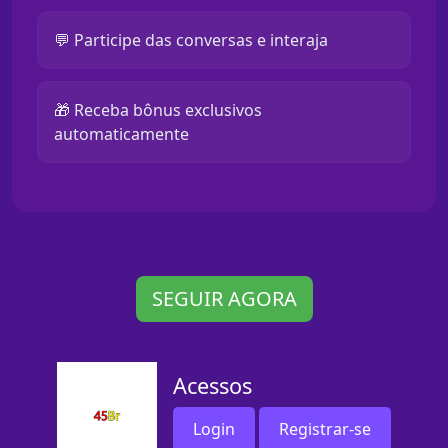
💬 Participe das conversas e interaja
🎁 Receba bônus exclusivos
automaticamente
SEGUIR AGORA
Acessos
Login
Registrar-se