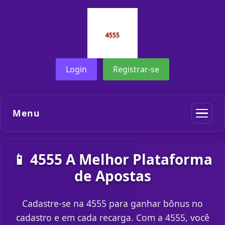
Login
Registrar-se
Menu
📱 4555 A Melhor Plataforma
de Apostas
Cadastre-se na 4555 para ganhar bônus no
cadastro e em cada recarga. Com a 4555, você