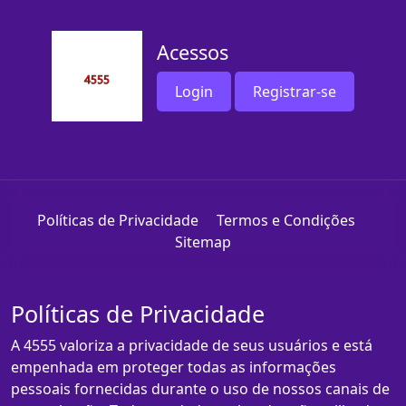
Acessos
Login
Registrar-se
Políticas de Privacidade
Termos e Condições
Sitemap
Políticas de Privacidade
A 4555 valoriza a privacidade de seus usuários e está
empenhada em proteger todas as informações
pessoais fornecidas durante o uso de nossos canais de