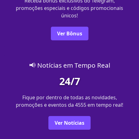
Receba bônus exclusivos do Telegram,
promoções especiais e códigos promocionais
únicos!
Ver Bônus
📢 Notícias em Tempo Real
24/7
Fique por dentro de todas as novidades,
promoções e eventos da 4555 em tempo real!
Ver Notícias