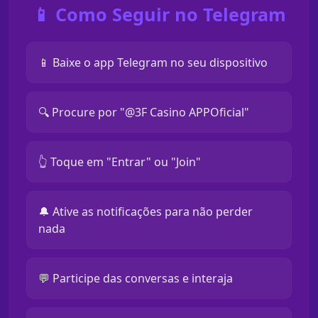
📱 Como Seguir no Telegram
📱 Baixe o app Telegram no seu dispositivo
🔍 Procure por "@3F Casino APPOficial"
👆 Toque em "Entrar" ou "Join"
🔔 Ative as notificações para não perder
nada
💬 Participe das conversas e interaja