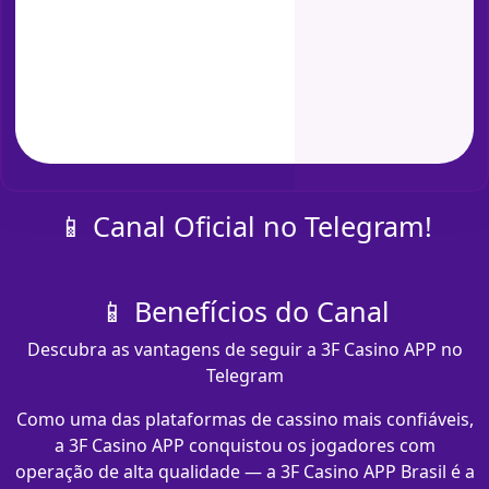
📱 Canal Oficial no Telegram!
📱 Benefícios do Canal
Descubra as vantagens de seguir a 3F Casino APP no
Telegram
Como uma das plataformas de cassino mais confiáveis,
a 3F Casino APP conquistou os jogadores com
operação de alta qualidade — a 3F Casino APP Brasil é a