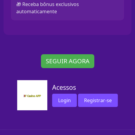
🎁 Receba bônus exclusivos
automaticamente
SEGUIR AGORA
Acessos
Login
Registrar-se