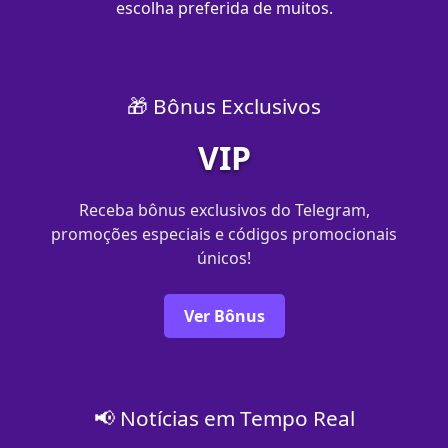
escolha preferida de muitos.
🎁 Bônus Exclusivos
VIP
Receba bônus exclusivos do Telegram,
promoções especiais e códigos promocionais
únicos!
Ver Bônus
📢 Notícias em Tempo Real