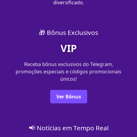
diversificado.
🎁 Bônus Exclusivos
VIP
Receba bônus exclusivos do Telegram,
promoções especiais e códigos promocionais
únicos!
Ver Bônus
📢 Notícias em Tempo Real