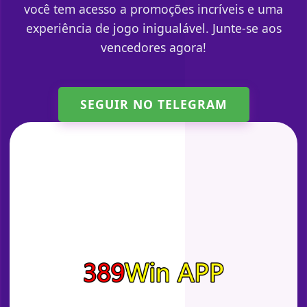
você tem acesso a promoções incríveis e uma
experiência de jogo inigualável. Junte-se aos
vencedores agora!
SEGUIR NO TELEGRAM