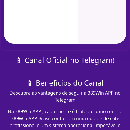
📱 Canal Oficial no Telegram!
📱 Benefícios do Canal
Descubra as vantagens de seguir a 389Win APP no
Telegram
Na 389Win APP , cada cliente é tratado como rei — a
389Win APP Brasil conta com uma equipe de elite
profissional e um sistema operacional impecável e