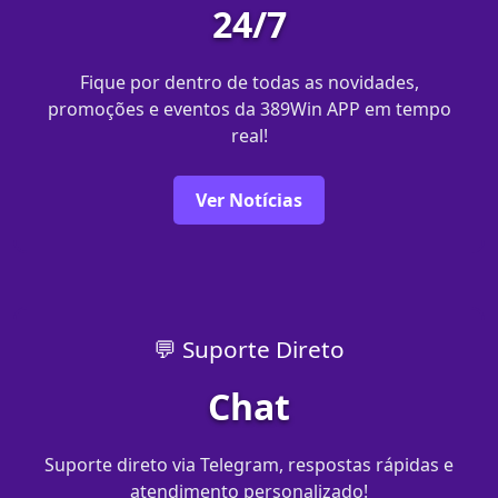
24/7
Fique por dentro de todas as novidades,
promoções e eventos da 389Win APP em tempo
real!
Ver Notícias
💬 Suporte Direto
Chat
Suporte direto via Telegram, respostas rápidas e
atendimento personalizado!