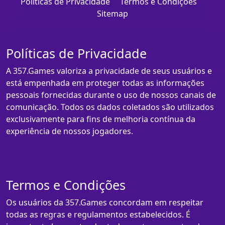
Políticas de Privacidade
Termos e Condições
Sitemap
Políticas de Privacidade
A 357.Games valoriza a privacidade de seus usuários e
está empenhada em proteger todas as informações
pessoais fornecidas durante o uso de nossos canais de
comunicação. Todos os dados coletados são utilizados
exclusivamente para fins de melhoria contínua da
experiência de nossos jogadores.
Termos e Condições
Os usuários da 357.Games concordam em respeitar
todas as regras e regulamentos estabelecidos. É