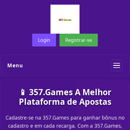
Login
Registrar-se
Menu
📱 357.Games A Melhor
Plataforma de Apostas
Cadastre-se na 357.Games para ganhar bônus no
cadastro e em cada recarga. Com a 357.Games,