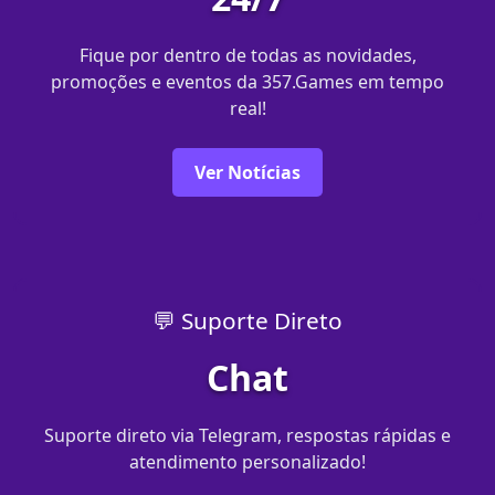
Fique por dentro de todas as novidades,
promoções e eventos da 357.Games em tempo
real!
Ver Notícias
💬 Suporte Direto
Chat
Suporte direto via Telegram, respostas rápidas e
atendimento personalizado!