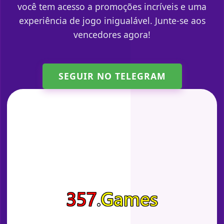
você tem acesso a promoções incríveis e uma
experiência de jogo inigualável. Junte-se aos
vencedores agora!
SEGUIR NO TELEGRAM