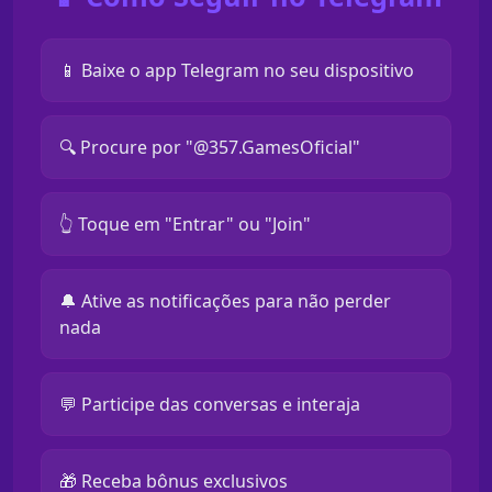
📱 Baixe o app Telegram no seu dispositivo
🔍 Procure por "@357.GamesOficial"
👆 Toque em "Entrar" ou "Join"
🔔 Ative as notificações para não perder
nada
💬 Participe das conversas e interaja
🎁 Receba bônus exclusivos