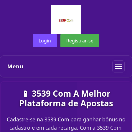
Login
Registrar-se
Menu
📱 3539 Com A Melhor
Plataforma de Apostas
Cadastre-se na 3539 Com para ganhar bônus no
cadastro e em cada recarga. Com a 3539 Com,