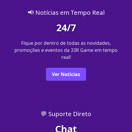
📢 Notícias em Tempo Real
24/7
Fique por dentro de todas as novidades,
promoções e eventos da 33R Game em tempo
real!
Ver Notícias
💬 Suporte Direto
Chat