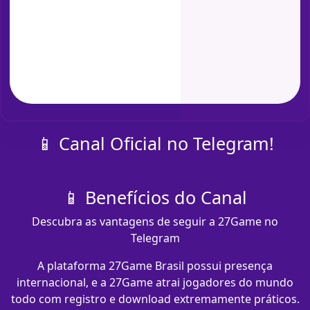
📱 Canal Oficial no Telegram!
📱 Benefícios do Canal
Descubra as vantagens de seguir a 27Game no
Telegram
A plataforma 27Game Brasil possui presença
internacional, e a 27Game atrai jogadores do mundo
todo com registro e download extremamente práticos.