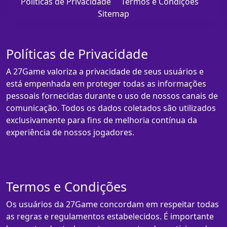
Políticas de Privacidade
Termos e Condições
Sitemap
Políticas de Privacidade
A 27Game valoriza a privacidade de seus usuários e
está empenhada em proteger todas as informações
pessoais fornecidas durante o uso de nossos canais de
comunicação. Todos os dados coletados são utilizados
exclusivamente para fins de melhoria contínua da
experiência de nossos jogadores.
Termos e Condições
Os usuários da 27Game concordam em respeitar todas
as regras e regulamentos estabelecidos. É importante