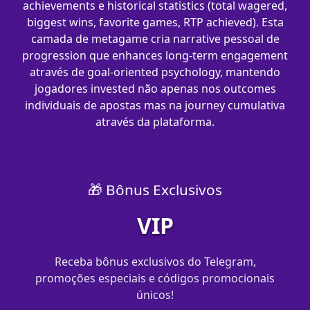
achievements e historical statistics (total wagered,
biggest wins, favorite games, RTP achieved). Esta
camada de metagame cria narrative pessoal de
progression que enhances long-term engagement
através de goal-oriented psychology, mantendo
jogadores invested não apenas nos outcomes
individuais de apostas mas na journey cumulativa
através da plataforma.
🎁 Bônus Exclusivos
VIP
Receba bônus exclusivos do Telegram,
promoções especiais e códigos promocionais
únicos!