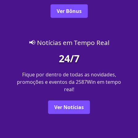
Ver Bônus
📢 Notícias em Tempo Real
24/7
Fique por dentro de todas as novidades,
promoções e eventos da 2587Win em tempo
real!
Ver Notícias