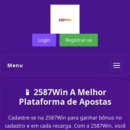
Login
Registrar-se
Menu
📱 2587Win A Melhor
Plataforma de Apostas
Cadastre-se na 2587Win para ganhar bônus no
cadastro e em cada recarga. Com a 2587Win, você