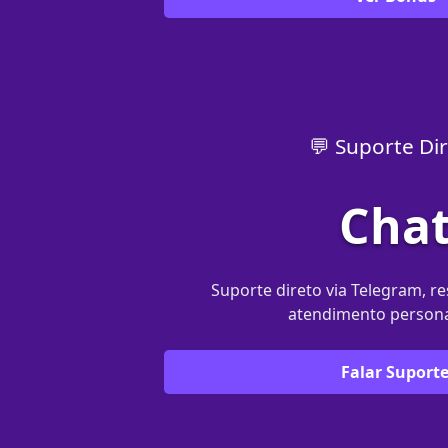
💬 Suporte Di
Cha
Suporte direto via Telegram, r
atendimento persona
Falar Suport