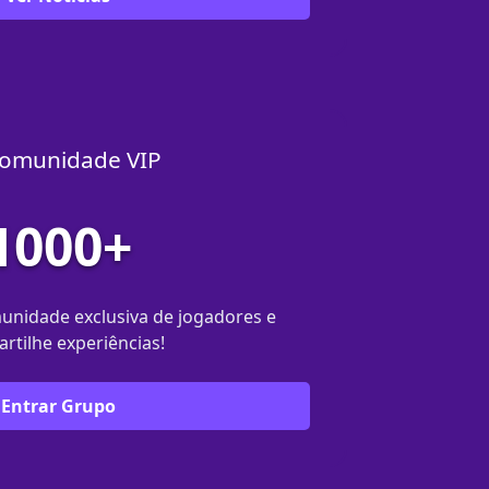
Comunidade VIP
1000+
unidade exclusiva de jogadores e
rtilhe experiências!
Entrar Grupo