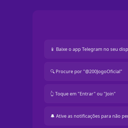
📱 Baixe o app Telegram no seu disp
🔍 Procure por "@200JogoOficial"
👆 Toque em "Entrar" ou "Join"
🔔 Ative as notificações para não p