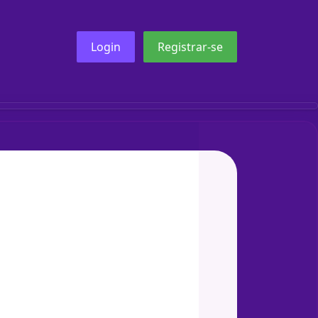
Login
Registrar-se