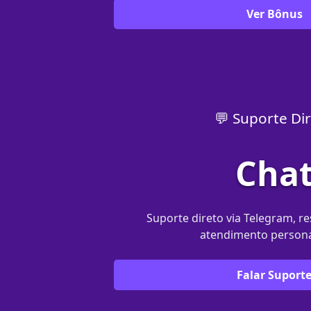
Ver Bônus
💬 Suporte Di
Cha
Suporte direto via Telegram, r
atendimento persona
Falar Suport