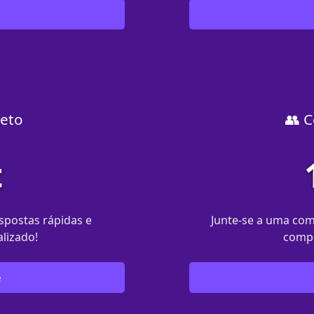
reto
👥 
t
espostas rápidas e
Junte-se a uma com
lizado!
compa
e