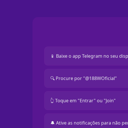
📱 Baixe o app Telegram no seu disp
🔍 Procure por "@188WOficial"
👆 Toque em "Entrar" ou "Join"
🔔 Ative as notificações para não p