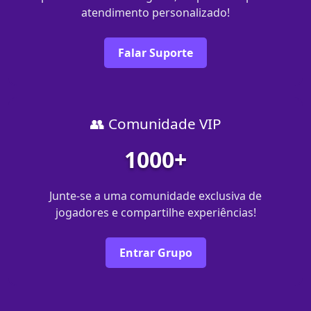
atendimento personalizado!
Falar Suporte
👥 Comunidade VIP
1000+
Junte-se a uma comunidade exclusiva de
jogadores e compartilhe experiências!
Entrar Grupo