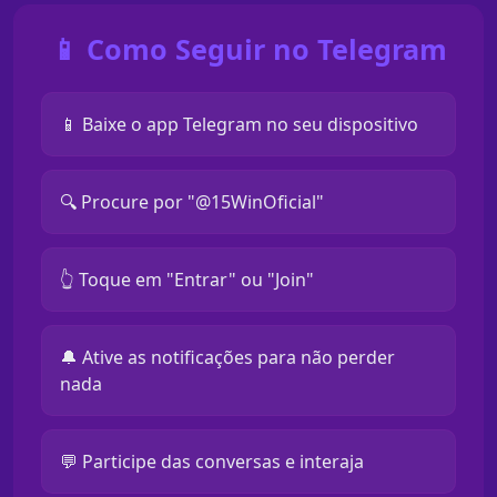
📱 Como Seguir no Telegram
📱 Baixe o app Telegram no seu dispositivo
🔍 Procure por "@15WinOficial"
👆 Toque em "Entrar" ou "Join"
🔔 Ative as notificações para não perder
nada
💬 Participe das conversas e interaja