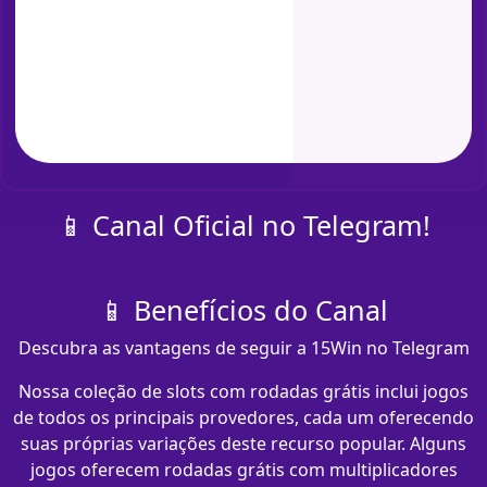
📱 Canal Oficial no Telegram!
📱 Benefícios do Canal
Descubra as vantagens de seguir a 15Win no Telegram
Nossa coleção de slots com rodadas grátis inclui jogos
de todos os principais provedores, cada um oferecendo
suas próprias variações deste recurso popular. Alguns
jogos oferecem rodadas grátis com multiplicadores