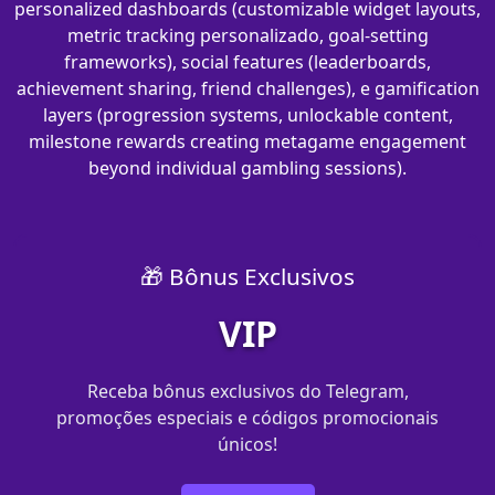
personalized dashboards (customizable widget layouts,
metric tracking personalizado, goal-setting
frameworks), social features (leaderboards,
achievement sharing, friend challenges), e gamification
layers (progression systems, unlockable content,
milestone rewards creating metagame engagement
beyond individual gambling sessions).
🎁 Bônus Exclusivos
VIP
Receba bônus exclusivos do Telegram,
promoções especiais e códigos promocionais
únicos!