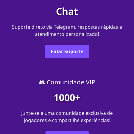
Chat
Suporte direto via Telegram, respostas rápidas e
atendimento personalizado!
Falar Suporte
👥 Comunidade VIP
1000+
Junte-se a uma comunidade exclusiva de
jogadores e compartilhe experiências!