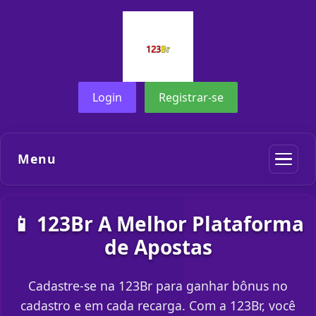
Login
Registrar-se
Menu
📱 123Br A Melhor Plataforma
de Apostas
Cadastre-se na 123Br para ganhar bônus no
cadastro e em cada recarga. Com a 123Br, você