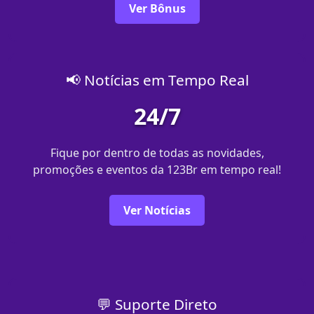
Ver Bônus
📢 Notícias em Tempo Real
24/7
Fique por dentro de todas as novidades,
promoções e eventos da 123Br em tempo real!
Ver Notícias
💬 Suporte Direto