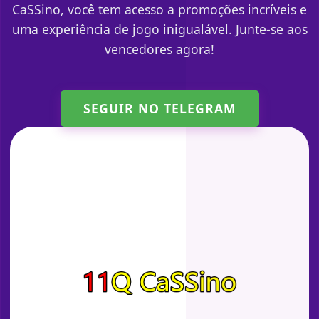
CaSSino, você tem acesso a promoções incríveis e
uma experiência de jogo inigualável. Junte-se aos
vencedores agora!
SEGUIR NO TELEGRAM