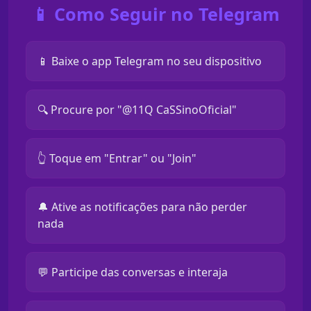
📱 Como Seguir no Telegram
📱 Baixe o app Telegram no seu dispositivo
🔍 Procure por "@11Q CaSSinoOficial"
👆 Toque em "Entrar" ou "Join"
🔔 Ative as notificações para não perder
nada
💬 Participe das conversas e interaja