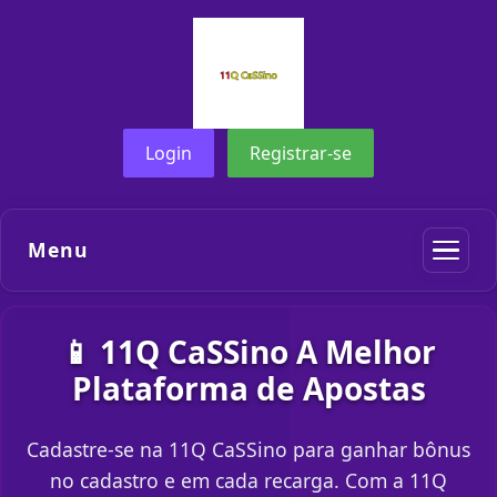
Login
Registrar-se
Menu
📱 11Q CaSSino A Melhor
Plataforma de Apostas
Cadastre-se na 11Q CaSSino para ganhar bônus
no cadastro e em cada recarga. Com a 11Q