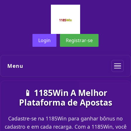
Login
Registrar-se
Menu
📱 1185Win A Melhor
Plataforma de Apostas
Cadastre-se na 1185Win para ganhar bônus no
cadastro e em cada recarga. Com a 1185Win, você