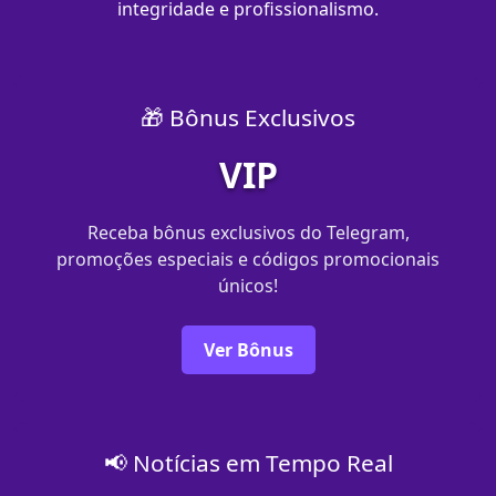
integridade e profissionalismo.
🎁 Bônus Exclusivos
VIP
Receba bônus exclusivos do Telegram,
promoções especiais e códigos promocionais
únicos!
Ver Bônus
📢 Notícias em Tempo Real