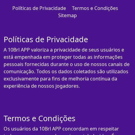
Políticas de Privacidade
Termos e Condições
Sitemap
Políticas de Privacidade
A 10Brl APP valoriza a privacidade de seus usuários e
está empenhada em proteger todas as informações
pessoais fornecidas durante o uso de nossos canais de
comunicação. Todos os dados coletados são utilizados
exclusivamente para fins de melhoria contínua da
experiência de nossos jogadores.
Termos e Condições
Os usuários da 10Brl APP concordam em respeitar