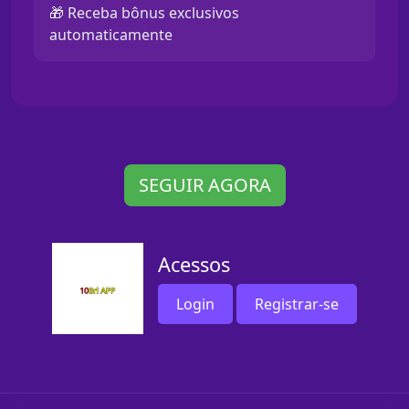
🎁 Receba bônus exclusivos
automaticamente
SEGUIR AGORA
Acessos
Login
Registrar-se