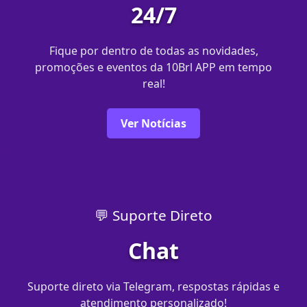
24/7
Fique por dentro de todas as novidades,
promoções e eventos da 10Brl APP em tempo
real!
Ver Notícias
💬 Suporte Direto
Chat
Suporte direto via Telegram, respostas rápidas e
atendimento personalizado!