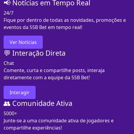
📢 Notícias em Tempo Real
24/7
Fique por dentro de todas as novidades, promoções e
eventos da 55B Bet em tempo real!
Ver Notícias
💬 Interação Direta
Chat
Comente, curta e compartilhe posts, interaja
diretamente com a equipe da 55B Bet!
Interagir
👥 Comunidade Ativa
5000+
Junte-se a uma comunidade ativa de jogadores e
compartilhe experiências!