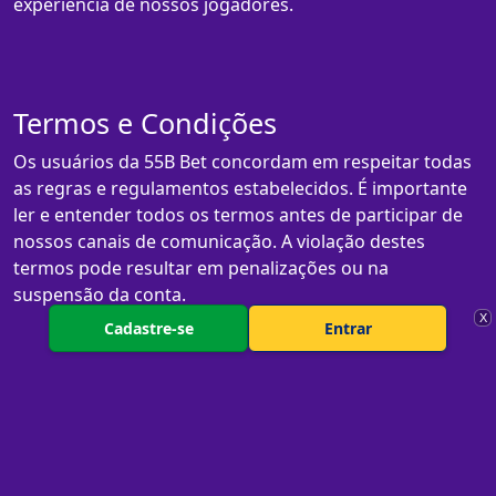
experiência de nossos jogadores.
Termos e Condições
Os usuários da 55B Bet concordam em respeitar todas
as regras e regulamentos estabelecidos. É importante
ler e entender todos os termos antes de participar de
nossos canais de comunicação. A violação destes
termos pode resultar em penalizações ou na
suspensão da conta.
X
Cadastre-se
Entrar