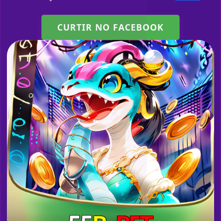
CURTIR NO FACEBOOK